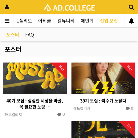
동
포트폴리오
아티클
컬뮤니티
애인회
신입 모집
포스터
FAQ
포스터
Hot
Hot
40기 모집 : 심심한 세상을 바꿀,
39기 모집 : 싹수가 노랗다
꼭 필요한 노랑 …
애드컬리지
0
애드컬리지
0
Hot