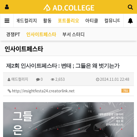
애드컬리지
활동
포트폴리오
아티클
컬뮤니티
애인
경쟁PT
인사이트페스타
부서 스터디
인사이트페스타
제2회 인사이트페스타 : 변태 ; 그들은 왜 벗기는가
애드컬리지
0
2,653
2024.11.01 22:48
http://insightfesta24.creatorlink.net
751