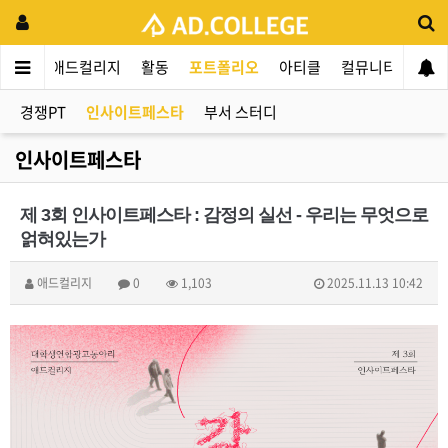
애드컬리지
활동
포트폴리오
아티클
컬뮤니티
애인
경쟁PT
인사이트페스타
부서 스터디
인사이트페스타
제 3회 인사이트페스타 : 감정의 실선 - 우리는 무엇으로
얽혀있는가
애드컬리지
0
1,103
2025.11.13 10:42