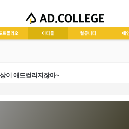
포트폴리오
아티클
컬뮤니티
애
 세상이 애드컬리지잖아~