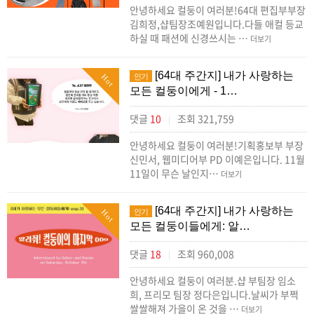
안녕하세요 컬둥이 여러분!64대 편집부부장
김희정,샵팀장조예원입니다.다들 애컬 등교
하실 때 패션에 신경쓰시는 …
더보기
[64대 주간지] 내가 사랑하는
인기
Hot
모든 컬둥이에게 - 1…
댓글
10
조회 321,759
|
안녕하세요 컬둥이 여러분!기획홍보부 부장
신민서, 웹미디어부 PD 이예은입니다. 11월
11일이 무슨 날인지…
더보기
[64대 주간지] 내가 사랑하는
인기
Hot
모든 컬둥이들에게: 알…
댓글
18
조회 960,008
|
안녕하세요 컬둥이 여러분.샵 부팀장 임소
희, 프리모 팀장 정다은입니다.날씨가 부쩍
쌀쌀해져 가을이 온 것을 …
더보기