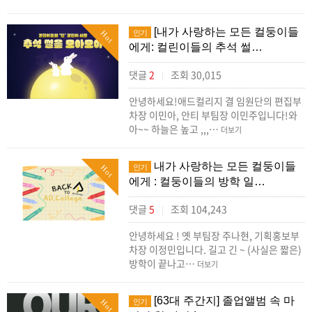
[내가 사랑하는 모든 컬둥이들
인기
Hot
에게: 컬린이들의 추석 썰…
댓글
2
조회 30,015
|
안녕하세요!애드컬리지 결 임원단의 편집부
차장 이민아, 안티 부팀장 이민주입니다!와
아~~ 하늘은 높고 ,,,…
더보기
내가 사랑하는 모든 컬둥이들
인기
Hot
에게 : 컬둥이들의 방학 일…
댓글
5
조회 104,243
|
안녕하세요 ! 옛 부팀장 주나현, 기획홍보부
차장 이정민입니다. ​길고 긴 ~ (사실은 짧은)
방학이 끝나고…
더보기
[63대 주간지] 졸업앨범 속 마
인기
Hot