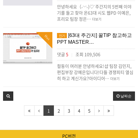
안녕하세요（˶ᵔᵕᵔ˶)♡ᐝ주간지의 5번째 이야
기를 들고 찾아 온63대 시도 웹PD 이예은,
프리모 팀장 정은…
더보기
[63대 주간지] 꿀TIP 참고하고
인기
Hot
PPT MASTER…
댓글
5
조회 109,506
|
컬둥이 여러분 안녕하세요!샵 팀장 김민지,
편집부장 강예은입니다!다들 경쟁피티 열심
히 하고 계신가요?아이디어…
더보기
날짜순
1
2
3
4
5
PC버전