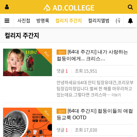
지사항
사진첩
방명록
컬리지 주간지
컬리지앨범
(구)주저
컬리지 주간지
[64대 주간지] 내가 사랑하는
인기
Hot
컬둥이에게... 크리스…
댓글
1
조회 15,951
|
안녕하세요!64대 안티 팀장유대건,프리모부
팀장김미정입니다.벌써 한 해를 마무리하고
있는데요.그렇다면 크리스마…
더보기
[64대 주간지] 컬둥이들의 애컬
인기
Hot
등교룩 OOTD
댓글
1
조회 17,030
|