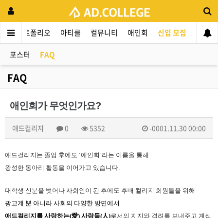
동
포트폴리오
아티클
컬뮤니티
애인회
신입 모집
포스터
FAQ
FAQ
애인회가 무엇인가요?
애드컬리지
0
5352
-0001.11.30 00:00
애드컬리지는 졸업 후에도
‘
애인회
’
라는 이름을 통해
왕성한 동아리 활동을 이어가고 있습니다
.
대학생 신분을 벗어나 사회인이 된 후에도 후배 컬리지 회원들을 위해
광고계 뿐 아니라 사회의 다양한 방면에서
애드컬리지를 사랑하는
(
愛
)
사람들
(
人
)
로
서의 지지와 격려를 보내주고 계십