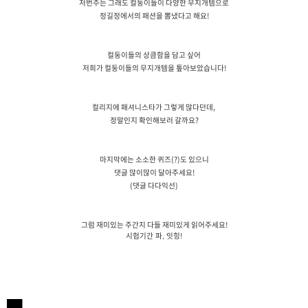
저번주는 그래도 컬둥이들이 다양한 무지개템으로
정길정에서의 패션을 뽐냈다고 해요!
컬둥이들의 상큼함을 담고 싶어
저희가 컬둥이들의 무지개템을 톺아보았습니다!
컬리지에 패셔니스타가 그렇게 많다던데,
정말인지 확인해보러 갈까요?
마지막에는 소소한 퀴즈(?)도 있으니
댓글 많이많이 달아주세요!
(댓글 다다익선)
그럼 재미있는 주간지 다들 재미있게 읽어주세요!
시험기간
파
,
잇힝
!