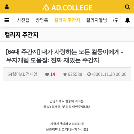
지사항
사진첩
방명록
컬리지 주간지
컬리지앨범
(구)주저
컬리지 주간지
[64대 주간지] 내가 사랑하는 모든 컬둥이에게 -
무지개템 모음집: 진짜 재밌는 주간지
64웹미AD정재영
14
625588
-0001.11.30 00:00
안녕하세요 컬둥이 여러분.
웹 AD 정재영, 옛 팀장 이연주입니다.
시험기간이라고 칙칙하게
올블랙만 입고 다니는거 아니죠?