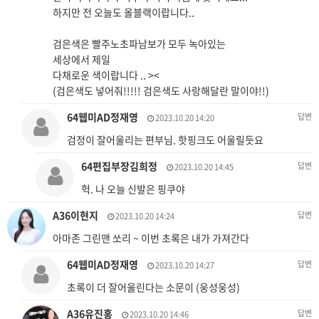
하지만 전 오늘도 올블랙이랍니다..
검은색은 빨주노초파남보가 모두 녹아있는
세상에서 제일
다채로운 색이랍니다 .. ><
(검은색도 넣어줘!!!!! 검은색도 사랑해달란 말이야!!)
64웹미AD정재영
답변
2023.10.20 14:20
검정이 잘어울리는 편부님. 핫핑크도 어울릴듯요
64편집부장김희정
답변
2023.10.20 14:45
헉. 나 오늘 신발은 핑쿠야
A36이현지
답변
2023.10.20 14:24
아마존 그린맨 쏘리 ~ 이번 초록은 내가 가져간다
64웹미AD정재영
답변
2023.10.20 14:27
초록이 더 잘어울린다는 소문이 (웅성웅성)
A36유진홍
답변
2023.10.20 14:46