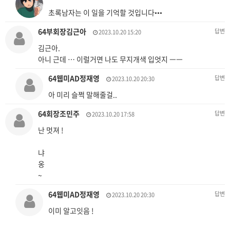
초록남자는 이 일을 기억할 것입니다•••
64부회장김근아
답변
2023.10.20 15:20
김근아.
아니 근데 … 이럴거면 나도 무지개색 입엇지 ㅡㅡ
64웹미AD정재영
답변
2023.10.20 20:30
아 미리 슬쩍 말해줄걸..
64회장조민주
답변
2023.10.20 17:58
난 멋져 !
냐
옹
~
64웹미AD정재영
답변
2023.10.20 20:30
이미 알고잇음 !