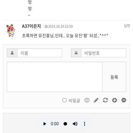
멍
멍
~
A37이은지
답변
2023.10.20 23:59
초록하면 유진홍님.인데.. 오늘 유진‘황’ 되셨..*^^*
등록
비밀글