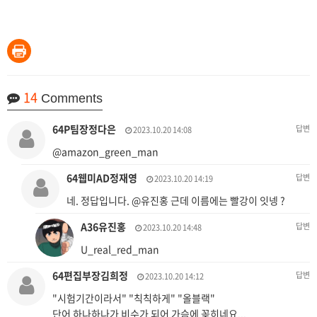
14
Comments
64P팀장정다은
답변
2023.10.20 14:08
@amazon_green_man
64웹미AD정재영
답변
2023.10.20 14:19
네. 정답입니다. @유진홍 근데 이름에는 빨강이 잇넹 ?
A36유진홍
답변
2023.10.20 14:48
U_real_red_man
64편집부장김희정
답변
2023.10.20 14:12
"시험기간이라서" "칙칙하게" "올블랙"
단어 하나하나가 비수가 되어 가슴에 꽂히네요...